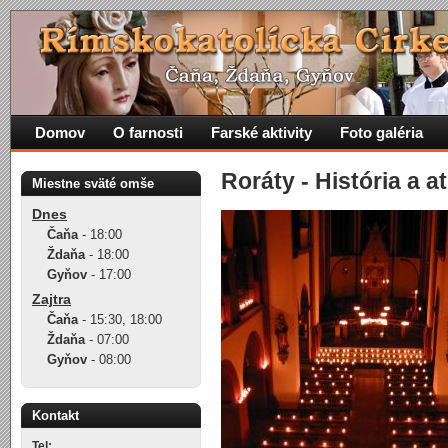
Domov
O farnosti
Farské aktivity
Foto galéria
Roráty - História a 
Miestne sväté omše
Dnes
Čaňa
-
18:00
Ždaňa
-
18:00
Gyňov
-
17:00
Zajtra
Čaňa
-
15:30
,
18:00
Ždaňa
-
07:00
Gyňov
-
08:00
Kontakt
Tel: