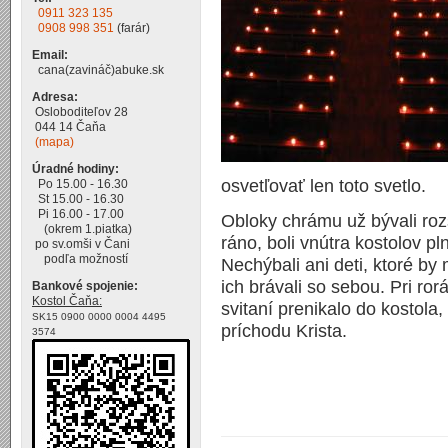
0911 323 135
0908 998 351
(farár)
Email:
cana(zavináč)abuke.sk
Adresa:
Osloboditeľov 28
044 14 Čaňa
(mapa)
Úradné hodiny:
osvetľovať len toto svetlo.
Po 15.00 - 16.30
St 15.00 - 16.30
Pi 16.00 - 17.00
Obloky chrámu už bývali roz
(okrem 1.piatka)
ráno, boli vnútra kostolov pl
po sv.omši v Čani
podľa možností
Nechýbali ani deti, ktoré by
ich brávali so sebou. Pri ror
Bankové spojenie:
Kostol Čaňa:
svitaní prenikalo do kostola
SK15 0900 0000 0004 4495
príchodu Krista.
3574