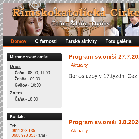
Domov
O farnosti
Farské aktivity
Foto galéria
Program sv.omši 27.7.202
Miestne sväté omše
Aktuality
Dnes
Čaňa
-
08:00
,
11:00
Bohoslužby v 17.týždni Cez 
Ždaňa
-
09:00
Gyňov
-
10:30
Zajtra
Čaňa
-
18:00
Kontakt
Program sv.omši 3.8.2026
Tel:
Aktuality
0911 323 135
0908 998 351
(farár)