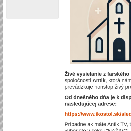
Živé vysielanie z farského
spoločnosti
Antik
, ktorá ná
prevádzkuje nonstop živý pr
Od dnešného dňa je k dispo
nasledujúcej adrese:
https://www.ikostol.sk/sl
Prípadne ak máte Antik TV, 
vyberiete v sekcii "NAŽIVO"