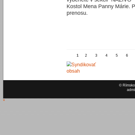
Kostol Mena Panny Márie. P
prenosu.
1
2
3
4
5
6
© Rímskok
admi
*