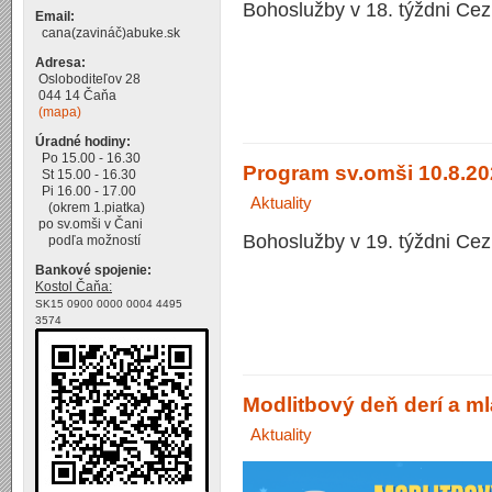
Bohoslužby v 18. týždni Cez
Email:
cana(zavináč)abuke.sk
Adresa:
Osloboditeľov 28
044 14 Čaňa
(mapa)
Úradné hodiny:
Po 15.00 - 16.30
Program sv.omši 10.8.20
St 15.00 - 16.30
Pi 16.00 - 17.00
Aktuality
(okrem 1.piatka)
po sv.omši v Čani
Bohoslužby v 19. týždni Cez
podľa možností
Bankové spojenie:
Kostol Čaňa:
SK15 0900 0000 0004 4495
3574
Modlitbový deň derí a m
Aktuality