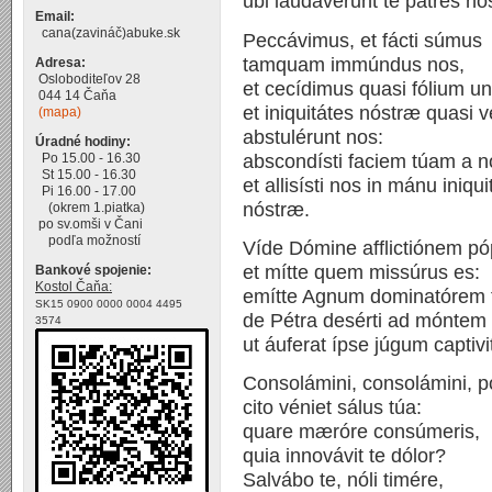
ubi laudavérunt te pátres nós
Email:
cana(zavináč)abuke.sk
Peccávimus, et fácti súmus
tamquam immúndus nos,
Adresa:
Osloboditeľov 28
et cecídimus quasi fólium un
044 14 Čaňa
et iniquitátes nóstræ quasi 
(mapa)
abstulérunt nos:
Úradné hodiny:
abscondísti faciem túam a n
Po 15.00 - 16.30
St 15.00 - 16.30
et allisísti nos in mánu iniqui
Pi 16.00 - 17.00
nóstræ.
(okrem 1.piatka)
po sv.omši v Čani
podľa možností
Víde Dómine afflictiónem póp
et mítte quem missúrus es:
Bankové spojenie:
Kostol Čaňa:
emítte Agnum dominatórem 
SK15 0900 0000 0004 4495
de Pétra desérti ad móntem f
3574
ut áuferat ípse júgum captivi
Consolámini, consolámini, 
cito véniet sálus túa:
quare mæróre consúmeris,
quia innovávit te dólor?
Salvábo te, nóli timére,