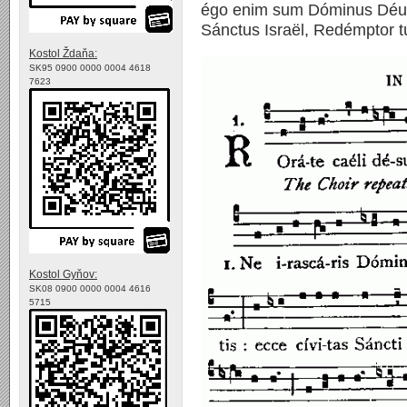
égo enim sum Dóminus Déus
Sánctus Israël, Redémptor t
Kostol Ždaňa:
SK95 0900 0000 0004 4618
7623
Kostol Gyňov:
SK08 0900 0000 0004 4616
5715