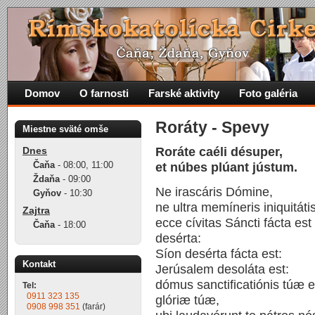
Domov
O farnosti
Farské aktivity
Foto galéria
Roráty - Spevy
Miestne sväté omše
Dnes
Roráte caéli désuper,
Čaňa
-
08:00
,
11:00
et núbes plúant jústum.
Ždaňa
-
09:00
Ne irascáris Dómine,
Gyňov
-
10:30
ne ultra memíneris iniquitátis
Zajtra
ecce cívitas Sáncti fácta est
Čaňa
-
18:00
desérta:
Síon desérta fácta est:
Kontakt
Jerúsalem desoláta est:
dómus sanctificatiónis túæ e
Tel:
0911 323 135
glóriæ túæ,
0908 998 351
(farár)