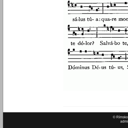
© Rímskok
admi