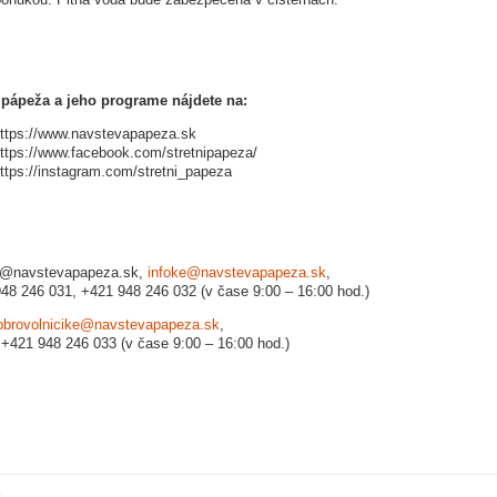
 pápeža a jeho programe nájdete na:
ttps://www.navstevapapeza.sk
ttps://www.facebook.com/stretnipapeza/
ttps://instagram.com/stretni_papeza
e@navstevapapeza.sk,
infoke@navstevapapeza.sk
,
48 246 031, +421 948 246 032 (v čase 9:00 – 16:00 hod.)
obrovolnicike@navstevapapeza.sk
,
33 (v čase 9:00 – 16:00 hod.)