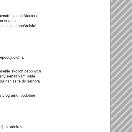
ávnatú plochu štadióna.
 na sedenie.
rijali jeho apoštolské
nepočujúcich a
ásenie svojich osobných
ený e-mail vám bude
sa nahlásite do sektora
as programu, podobne
jných stánkov s