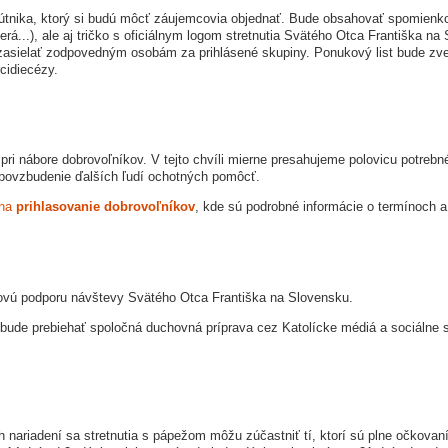
 pútnika, ktorý si budú môcť záujemcovia objednať. Bude obsahovať spomien
erá...), ale aj tričko s oficiálnym logom stretnutia Svätého Otca Františka 
zasielať zodpovedným osobám za prihlásené skupiny. Ponukový list bude zve
cidiecézy.
i nábore dobrovoľníkov. V tejto chvíli mierne presahujeme polovicu potrebné
 povzbudenie ďalších ľudí ochotných pomôcť.
 na
prihlasovanie dobrovoľníkov
, kde sú podrobné informácie o termínoch 
ovú podporu návštevy Svätého Otca Františka na Slovensku.
bude prebiehať spoločná duchovná príprava cez Katolícke médiá a sociálne 
h nariadení sa stretnutia s pápežom môžu zúčastniť tí, ktorí sú plne očkovaní