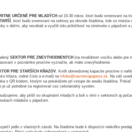
RITNE URČENÉ PRE MLADÝCH
od 15-30 rokov, ktorí budú smerovaní na tr
TARŠÍ
, ktorí budú smerovaní na sektory po obvode štadióna, kde sú miesta
y s deťmi, aby neváhali a využili túto príležitosť na stretnutie s pápežom a p
radený
SEKTOR PRE ZNEVÝHODNENÝCH
(na invalidnom vozíku alebo pre 
ihlasovaní v poznámke prosíme vyznačte, ak máte znevýhodnenie.
KTOR PRE STARŠÍCH KŇAZOV
. Kvôli obmedzenej kapacite prosíme o nahl
sko kňaza, rodné číslo a e-mail) na
infoke@navstevapapeza.sk
. Na váš uved
ka s QR kódom, ktorým sa preukážete pri vstupe do areálu štadióna. Pokiaľ 
ie je už potrebné sa registrovať cez celonárodný systém.
dzujeme, aby prišli so skupinami mladých a boli s nimi v sektoroch aj poč
etnutiach mládeže s pápežom.
zpečí jedlo z vlastných zásob. Na štadióne bude k dispozícii niekoľko preda
 ponukou. Pitná voda bude zabezpečená v cisternách.