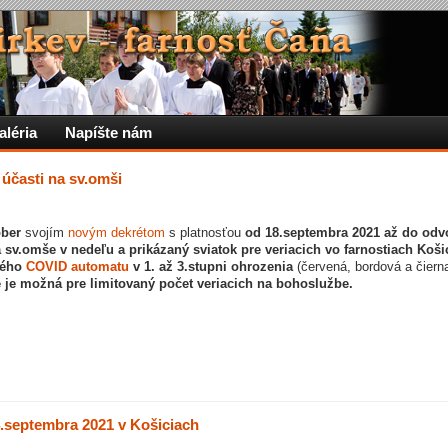
aléria
Napíšte nám
 účasti na sv.omši
ober
svojím
novým dekrétom
s platnosťou
od 18.septembra 2021 až do odv
 sv.omše v nedeľu a prikázaný sviatok pre veriacich vo farnostiach Koši
ného
COVID automatu
v 1. až 3.stupni ohrozenia
(červená, bordová a čierna
e je možná pre limitovaný počet veriacich na bohoslužbe.
4.septembra 2021 v Košiciach