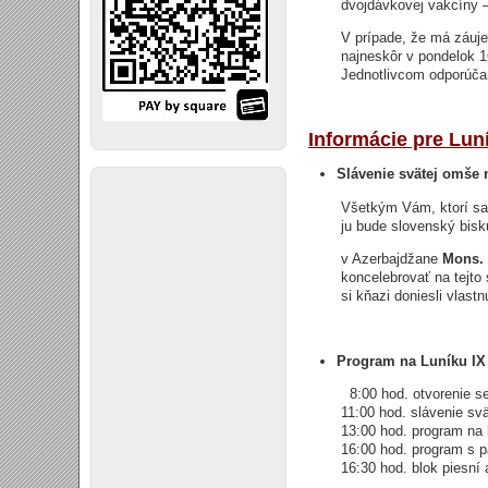
dvojdávkovej vakcíny –
V prípade, že má záuj
najneskôr v pondelok 1
Jednotlivcom odporúčam
Informácie pre Luní
Slávenie svätej omše 
Všetkým Vám, ktorí sa 
ju bude slovenský bis
v Azerbajdžane
Mons. 
koncelebrovať na tejto
si kňazi doniesli vlastn
Program na Luníku IX
8:00 hod. otvorenie s
11:00 hod. slávenie s
13:00 hod. program na
16:00 hod. program s 
16:30 hod. blok piesní 