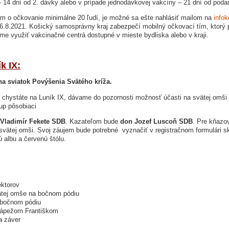
 14 dní od 2. dávky alebo v prípade jednodávkovej vakcíny – 21 dní od poda
em o očkovanie minimálne 20 ľudí, je možné sa ešte nahlásiť mailom na
info
6.8.2021. Košický samosprávny kraj zabezpečí mobilný očkovací tím, ktorý pr
e využiť vakcinačné centrá dostupné v mieste bydliska alebo v kraji.
k IX:
na sviatok Povýšenia Svätého kríža.
chystáte na Luník IX, dávame do pozornosti možnosť účasti na svätej omši 
kup pôsobiaci
Vladimír Fekete SDB
. Kazateľom bude
don Jozef Luscoň SDB
. Pre kňazo
 svätej omši. Svoj záujem bude potrebné vyznačiť v registračnom formulári s
ú albu a červenú štólu.
ektorov
vätej omše na bočnom pódiu
 bočnom pódiu
pápežom Františkom
a záver