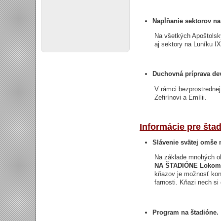
Napĺňanie sektorov na
Na všetkých Apoštolsk
aj sektory na Luníku I
Duchovná príprava de
V rámci bezprostredne
Zefirínovi a Emílii.
Informácie pre šta
Slávenie svätej omše 
Na základe mnohých oh
NA ŠTADIÓNE Lokomo
kňazov je možnosť konc
farnosti. Kňazi nech s
Program na štadióne.