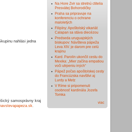
Na Hore Zvir sa stretnú ctitelia
Presvätej Bohorodičky
Praha sa pripravuje na
konferenciu o ochrane
maloletých
Filipíny: Apoštolský vikariát
Calapan sa stáva diecézou
Predseda uruguajských
kupinu nahlási jedna
biskupov: Návšteva pápeža
Leva XIV. je darom pre celú
krajinu
Kard. Parolin ukončil cestu do
Mexika: „Mier začína empatiou
voči utrpeniu iných“
Pápež počas apoštolskej cesty
do Francúzska navštívi aj
Lurdy a Metz
V Ríme si pripomenuli
osobnosť kardinála Jozefa
Tomka
ošický samosprávny kraj
viac
navstevapapeza.sk
.