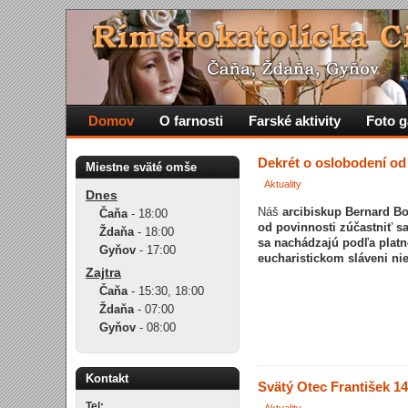
Domov
O farnosti
Farské aktivity
Foto g
Dekrét o oslobodení od
Miestne sväté omše
Aktuality
Dnes
Náš
arcibiskup Bernard B
Čaňa
-
18:00
od povinnosti zúčastniť sa
Ždaňa
-
18:00
sa nachádzajú podľa plat
Gyňov
-
17:00
eucharistickom sláveni ni
Zajtra
Čaňa
-
15:30
,
18:00
Ždaňa
-
07:00
Gyňov
-
08:00
Kontakt
Svätý Otec František 1
Tel: