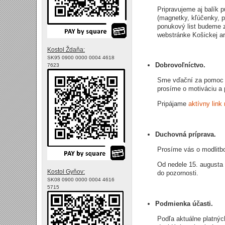
Pripravujeme aj balík
(magnetky, kľúčenky, p
ponukový list budeme 
webstránke Košickej ar
Kostol Ždaňa:
SK95 0900 0000 0004 4618
Dobrovoľníctvo.
7623
Sme vďační za pomoc pr
prosíme o motiváciu a
Pripájame
aktívny link
Duchovná príprava.
Prosíme vás o modlitb
Od nedele 15. augusta 
Kostol Gyňov:
do pozornosti.
SK08 0900 0000 0004 4616
5715
Podmienka účasti.
Podľa aktuálne platnýc