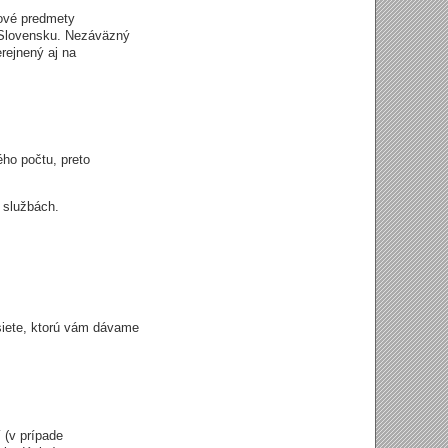
kové predmety
na Slovensku. Nezáväzný
rejnený aj na
ho počtu, preto
a službách.
siete, ktorú vám dávame
 (v prípade