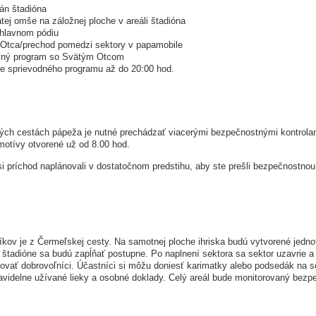
án štadióna
tej omše na záložnej ploche v areáli štadióna
 hlavnom pódiu
 Otca/prechod pomedzi sektory v papamobile
avný program so Svätým Otcom
ie sprievodného programu až do 20:00 hod.
ých cestách pápeža je nutné prechádzať viacerými bezpečnostnými kontrola
motívy otvorené už od 8.00 hod.
i príchod naplánovali v dostatočnom predstihu, aby ste prešli bezpečnostnou
kov je z Čermeľskej cesty. Na samotnej ploche ihriska budú vytvorené jednot
 štadióne sa budú zapĺňať postupne. Po naplnení sektora sa sektor uzavrie a
vať dobrovoľníci. Účastníci si môžu doniesť karimatky alebo podsedák na se
pravidelne užívané lieky a osobné doklady. Celý areál bude monitorovaný b