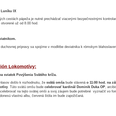
 Luníku IX
ých cestách pápeža je nutné prechádzať viacerými bezpečnostnými kontrola
X otvorené už od 8.00 hod.
viatnikom.
j duchovnej prípravy sa spojíme v modlitbe deviatnika k rómskym blahosla
dión Lokomotívy:
na sviatok Povýšenia Svätého kríža.
lasov došlo k rozhodnutiu, že
svätá omša
bude slávená
o 11:00 hod. na z
tívy
. Túto svätú omšu bude
celebrovať kardinál Dominik Duka OP
, arcib
elebrovať na tejto svätej omši a svoj záujem bude potrebné vyznačiť vo form
i donesú vlastnú albu, červená štóla im bude zapožičaná.