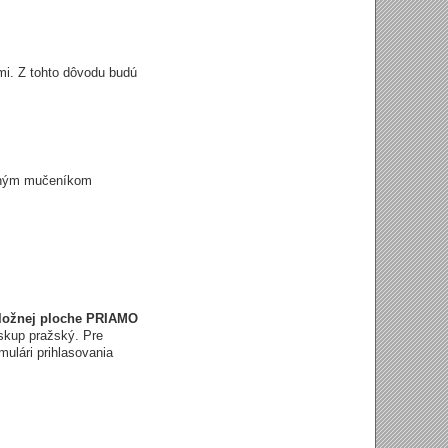
mi. Z tohto dôvodu budú
veným mučeníkom
áložnej ploche PRIAMO
iskup pražský. Pre
ulári prihlasovania