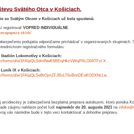
števu Svätého Otca v Košiciach.
utie so Svätým Otcom v Košiciach už bola spustená:
í registrovať
VOPRED INDIVIDUÁLNE
.
stevapapeza.sk/sk/
abezpečeniu podujatia odporúčame prichádzať v organizovaných skupinách. S
tredníctvom registračného formuláru.
a štadión Lokomotívy v Košiciach:
com/forms/d/e/1FAIpQLSdmlNwK5BEojHkzVWojPALO0ATFsI-X...
 Luník IX v Košiciach:
com/forms/d/e/1FAIpQLSeBtOjmZFJBvLT6vBnriDEoKODXNcLw...
j arcidiecézy je zabezpečená bezplatná preprava autobusmi, ktorú ponúka K
pade záujmu nahláste počet ľudí
najneskôr do 20. augusta 2021
na
infoke@
raj vás následne bude v tejto veci kontaktovať a dohodne prepravu.