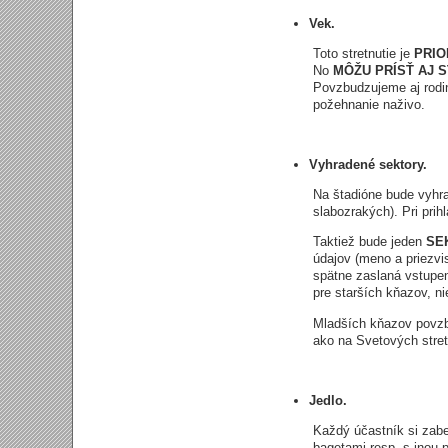
Vek.
Toto stretnutie je
PRIO
No
MÔŽU PRÍSŤ AJ S
Povzbudzujeme aj rodink
požehnanie naživo.
Vyhradené sektory.
Na štadióne bude vyh
slabozrakých). Pri pr
Taktiež bude jeden
SE
údajov (meno a priezvi
spätne zaslaná vstupen
pre starších kňazov, n
Mladších kňazov povzbu
ako na Svetových str
Jedlo.
Každý účastník si zabe
bagetami resp. s inou