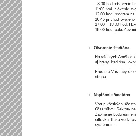
8:00 hod. otvorenie br
11:00 hod. slávenie svä
12:00 hod. program na
16:45 príchod Svätého
17:00 – 18:00 hod. hl
18:00 hod. pokračovan
Otvorenie štadióna.
Na všetkých Apoštolsk
aj brány štadióna Loko
Prosíme Vás, aby ste s
stresu.
Napĺňanie štadióna.
Vstup všetkých účastní
účastníkov. Sektory na
Zapĺňanie budú usmerňo
šiltovku, fľašu vody, 
systémom.