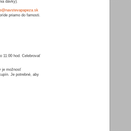
nia dávky).
ke@navstevapapeza.sk
íde priamo do farnosti.
o 11:00 hod. Celebrovať
v je možnosť
kupín. Je potrebné, aby