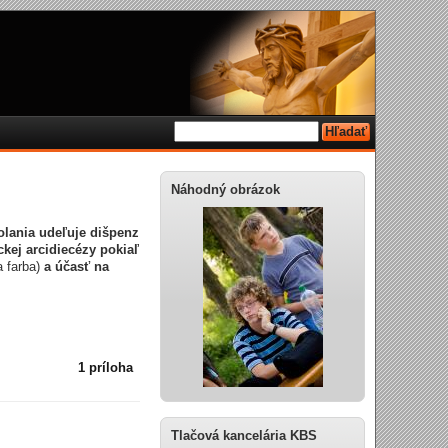
Náhodný obrázok
olania udeľuje dišpenz
ckej arcidiecézy pokiaľ
 farba)
a účasť na
1 príloha
Tlačová kancelária KBS