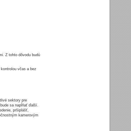
mi. Z tohto dôvodu budú
 kontrolou včas a bez
livé sektory pre
 bude sa napĺňať ďalší.
denie, pršiplášť,
ezpečnostným kamerovým