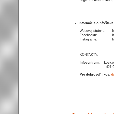
Informácie o návšteve
Webovej stránke:
h
Facebooku:
h
Instagrame:
h
KONTAKTY:
Infocentrum
:
kosic
+421 9
Pre dobrovoľníkov:
d
+421 948 246 0