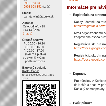
Aktuality
0911 323 135
Informácie pre náv
0908 998 351
(farár)
Email:
Registrácia na stretn
cana(zavináč)abuke.sk
Každý účastník sa mus
Adresa:
https://registracia.nav
Osloboditeľov 28
044 14 Čaňa
Kvôli organizačnému z
(mapa)
zodpovedná osoba pros
Úradné hodiny:
Po 15.00 - 16.30
Registrácia skupín n
St 15.00 - 16.30
https://docs.google.
Pi 16.00 - 17.00
(okrem 1.piatka)
Registrácia skupín na
po sv.omši v Čani
https://docs.google.
podľa možností
Bankové spojenie:
Kostol Čaňa:
Doprava.
SK15 0900 0000 0004 4495
3574
Pre pútnikov z Košicke
do Košíc a späť. V prí
Košický samosprávny k
Balík pútnika.